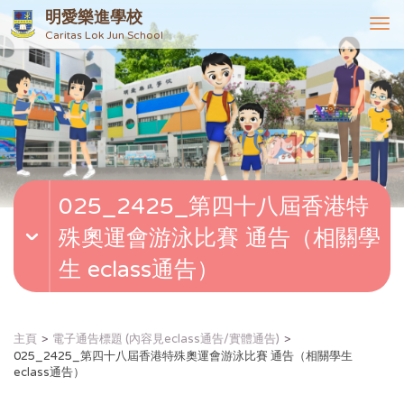
明愛樂進學校
T
Caritas Lok Jun School
o
g
g
l
e
n
a
v
025_2425_第四十八屆香港特
i
g
殊奧運會游泳比賽 通告（相關學
a
t
生 eclass通告）
i
o
n
主頁
電子通告標題 (內容見eclass通告/實體通告)
025_2425_第四十八屆香港特殊奧運會游泳比賽 通告（相關學生
eclass通告）