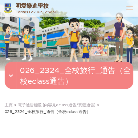
明愛樂進學校
T
Caritas Lok Jun School
o
g
g
l
e
n
a
v
026_2324_全校旅行_通告（全
i
g
校eclass通告）
a
t
i
o
主頁
電子通告標題 (內容見eclass通告/實體通告)
n
026_2324_全校旅行_通告（全校eclass通告）