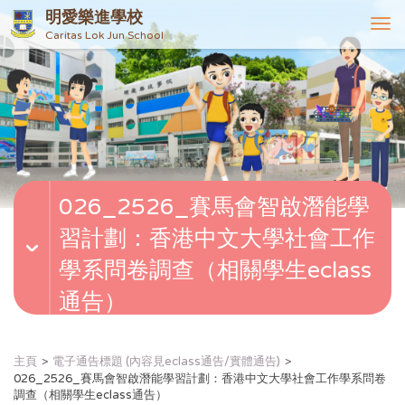
明愛樂進學校
T
Caritas Lok Jun School
o
g
g
l
e
n
a
v
026_2526_賽馬會智啟潛能學
i
g
習計劃：香港中文大學社會工作
a
t
學系問卷調查（相關學生eclass
i
通告）
o
n
主頁
電子通告標題 (內容見eclass通告/實體通告)
026_2526_賽馬會智啟潛能學習計劃：香港中文大學社會工作學系問卷
調查（相關學生eclass通告）