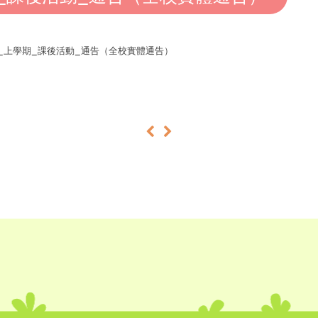
25_上學期_課後活動_通告（全校實體通告）
«
»