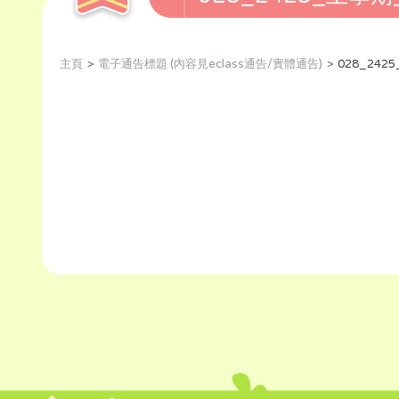
主頁
電子通告標題 (內容見eclass通告/實體通告)
028_24