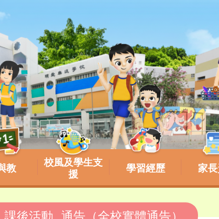
校風及學生支
與教
學習經歷
家長
援
學期_課後活動_通告（全校實體通告）