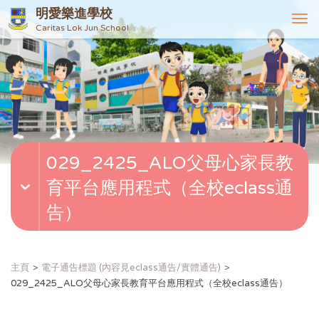
明愛樂進學校
T
Caritas Lok Jun School
o
g
g
l
e
n
a
v
029_2425_ALO父母心家長教
i
g
育平台應用程式（全校eclass通
a
t
告）
i
o
n
主頁
電子通告標題 (內容見eclass通告/實體通告)
029_2425_ALO父母心家長教育平台應用程式（全校eclass通告）