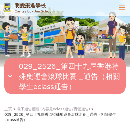
明愛樂進學校
T
Caritas Lok Jun School
o
g
g
l
e
n
a
v
029_2526_第四十九屆香港特
i
g
殊奧運會滾球比賽 _通告（相關
a
t
學生eclass通告）
i
o
n
主頁
電子通告標題 (內容見eclass通告/實體通告)
029_2526_第四十九屆香港特殊奧運會滾球比賽 _通告（相關學生
eclass通告）