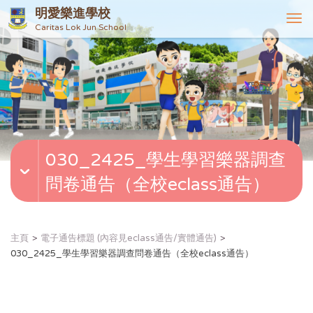
明愛樂進學校
T
Caritas Lok Jun School
o
g
g
l
e
n
a
v
030_2425_學生學習樂器調查
i
g
問卷通告（全校eclass通告）
a
t
i
o
主頁
電子通告標題 (內容見eclass通告/實體通告)
n
030_2425_學生學習樂器調查問卷通告（全校eclass通告）