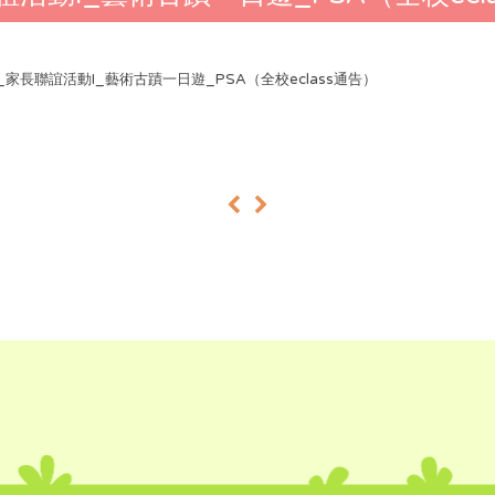
25_家長聯誼活動I_藝術古蹟一日遊_PSA（全校eclass通告）
«
»