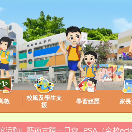
校風及學生支
與教
學習經歷
家長
援
聯誼活動I_藝術古蹟一日遊_PSA（全校ecl