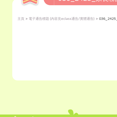
主頁
電子通告標題 (內容見eclass通告/實體通告)
036_24