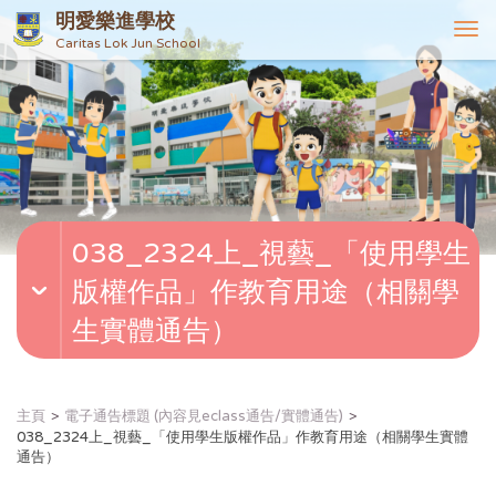
明愛樂進學校
T
Caritas Lok Jun School
o
g
g
l
e
n
a
v
038_2324上_視藝_「使用學生
i
g
版權作品」作教育用途（相關學
a
t
生實體通告）
i
o
n
主頁
電子通告標題 (內容見eclass通告/實體通告)
038_2324上_視藝_「使用學生版權作品」作教育用途（相關學生實體
通告）