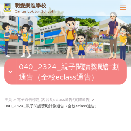
明愛樂進學校
T
Caritas Lok Jun School
o
g
g
l
e
n
a
v
040_2324_親子閱讀獎勵計劃
i
g
通告（全校eclass通告）
a
t
i
o
主頁
電子通告標題 (內容見eclass通告/實體通告)
n
040_2324_親子閱讀獎勵計劃通告（全校eclass通告）