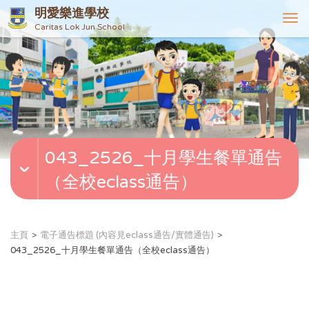
明愛樂進學校
T
Caritas Lok Jun School
o
g
g
l
e
n
a
v
043_2526_十月學生餐單通告
i
g
（全校eclass通告）
a
t
i
o
主頁
電子通告標題 (內容見eclass通告/實體通告)
n
043_2526_十月學生餐單通告（全校eclass通告）