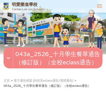
明愛樂進學校
T
Caritas Lok Jun School
o
g
g
l
e
n
a
v
043a_2526_十月學生餐單通告
i
g
（修訂版）（全校eclass通告）
a
t
i
o
主頁
電子通告標題 (內容見eclass通告/實體通告)
n
043a_2526_十月學生餐單通告（修訂版）（全校eclass通告）