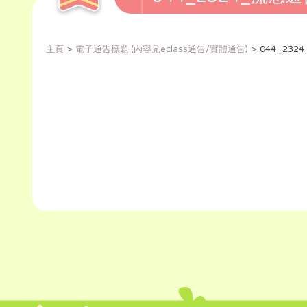
主頁
電子通告標題 (內容見eclass通告/實體通告)
044_232