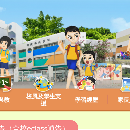
校風及學生支
與教
學習經歷
家長
援
告（全校eclass通告）