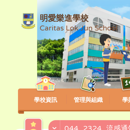
明愛樂進學校
Caritas Lok Jun School
學校資訊
管理與組織
學
044_2324_流感通