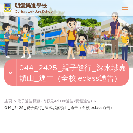
明愛樂進學校
T
Caritas Lok Jun School
o
g
g
l
e
n
a
v
044_2425_親子健行_深水埗嘉
i
g
頓山_通告（全校 eclass通告）
a
t
i
o
主頁
電子通告標題 (內容見eclass通告/實體通告)
n
044_2425_親子健行_深水埗嘉頓山_通告（全校 eclass通告）