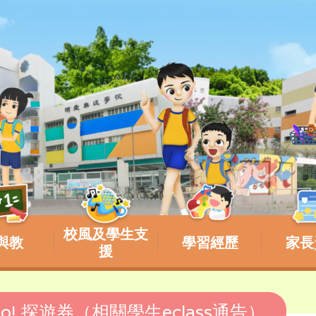
校風及學生支
與教
學習經歷
家長
援
of Go! 探遊券（相關學生eclass通告）