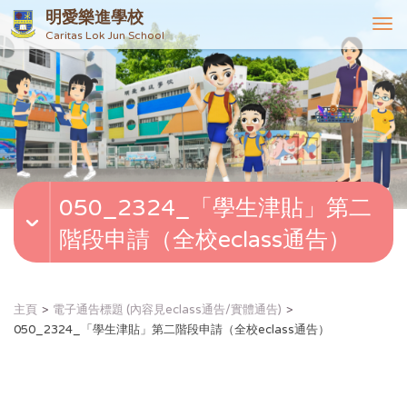
明愛樂進學校
T
Caritas Lok Jun School
o
g
g
l
e
n
a
v
050_2324_「學生津貼」第二
i
g
階段申請（全校eclass通告）
a
t
i
o
主頁
電子通告標題 (內容見eclass通告/實體通告)
n
050_2324_「學生津貼」第二階段申請（全校eclass通告）