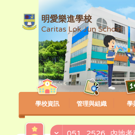
明愛樂進學校
Caritas Lok Jun School
學校資訊
管理與組織
學
051_2526_內地