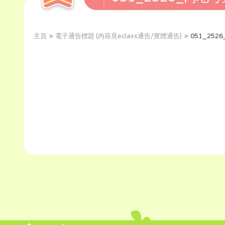
主頁
電子通告標題 (內容見eclass通告/實體通告)
051_25