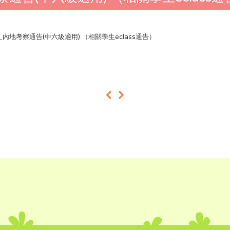
26_內地考察通告(中六級適用) （相關學生eclass通告）
«
»