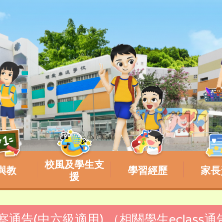
校風及學生支
與教
學習經歷
家長
援
考察通告(中六級適用) （相關學生eclass