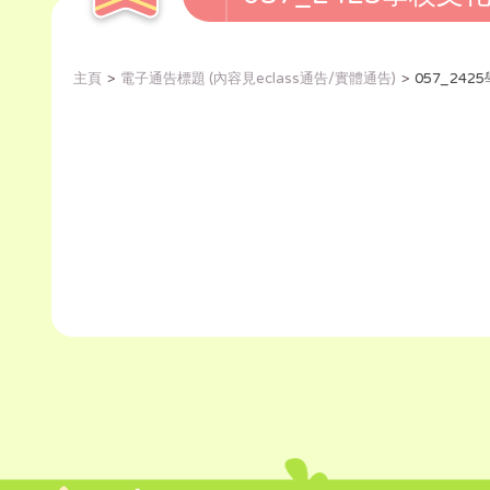
主頁
電子通告標題 (內容見eclass通告/實體通告)
057_24