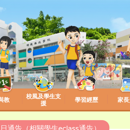
校風及學生支
與教
學習經歷
家長
援
化日通告（相關學生eclass通告）