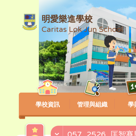
明愛樂進學校
Caritas Lok Jun School
學校資訊
管理與組織
學
057_2526_匡智