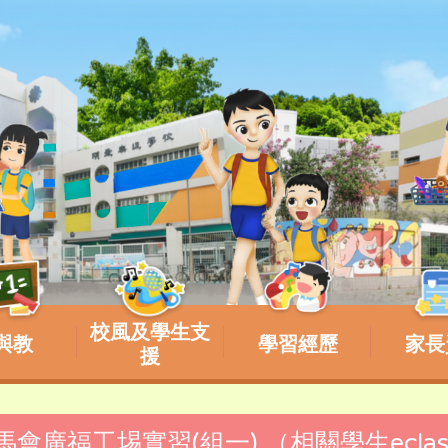
校風及學生支
與教
學習經歷
家長
援
賽馬會廣福工埸實習(組一) （相關學生ecla