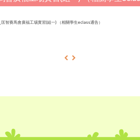
26_匡智賽馬會廣福工埸實習(組一) （相關學生eclass通告）
«
»