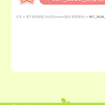
主頁
電子通告標題 (內容見eclass通告/實體通告)
057_25