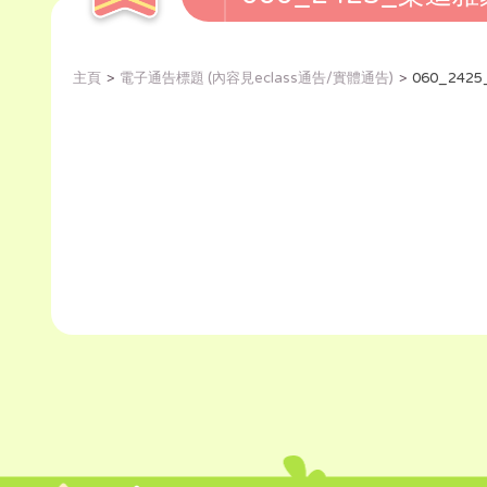
主頁
電子通告標題 (內容見eclass通告/實體通告)
060_242