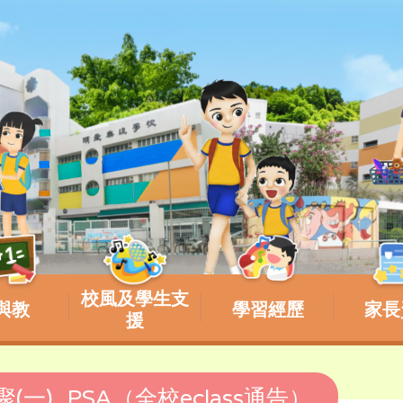
校風及學生支
與教
學習經歷
家長
援
聚(一)_PSA（全校eclass通告）