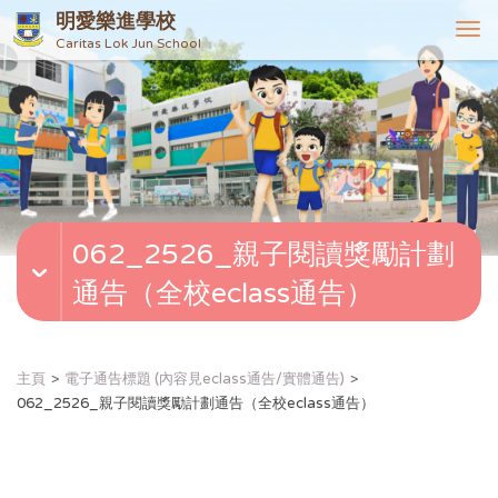
明愛樂進學校
T
Caritas Lok Jun School
o
g
g
l
e
n
a
v
062_2526_親子閱讀獎勵計劃
i
g
通告（全校eclass通告）
a
t
i
o
主頁
電子通告標題 (內容見eclass通告/實體通告)
n
062_2526_親子閱讀獎勵計劃通告（全校eclass通告）