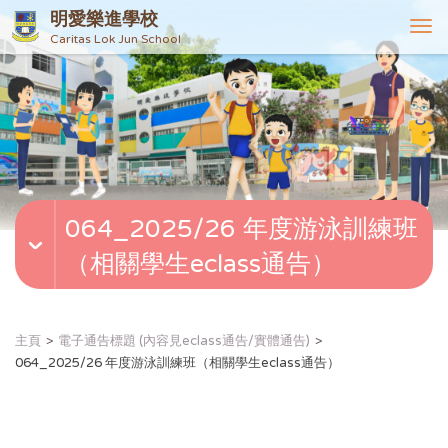
明愛樂進學校
T
Caritas Lok Jun School
o
g
g
l
e
n
a
v
064_2025/26 年度游泳訓練班
i
g
（相關學生eclass通告）
a
t
i
o
主頁
電子通告標題 (內容見eclass通告/實體通告)
n
064_2025/26 年度游泳訓練班（相關學生eclass通告）