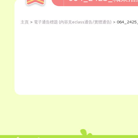
主頁
電子通告標題 (內容見eclass通告/實體通告)
064_24