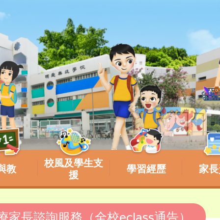
校風及學生支
與教
學習經歷
家長
援
治療家長諮詢服務（全校eclass通告）