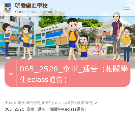
明愛樂進學校
T
Caritas Lok Jun School
o
g
g
l
e
n
a
v
065_2526_童軍_通告（相關學
i
g
生eclass通告）
a
t
i
o
主頁
電子通告標題 (內容見eclass通告/實體通告)
n
065_2526_童軍_通告（相關學生eclass通告）