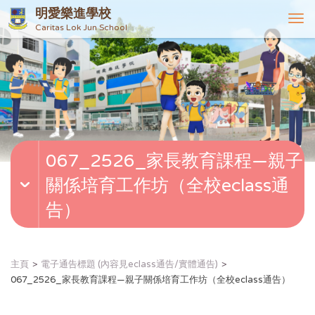
明愛樂進學校
T
Caritas Lok Jun School
o
g
g
l
e
n
a
v
067_2526_家長教育課程—親子
i
g
關係培育工作坊（全校eclass通
a
t
告）
i
o
n
主頁
電子通告標題 (內容見eclass通告/實體通告)
067_2526_家長教育課程—親子關係培育工作坊（全校eclass通告）