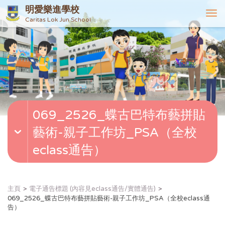
明愛樂進學校
T
Caritas Lok Jun School
o
g
g
l
e
n
a
v
069_2526_蝶古巴特布藝拼貼
i
g
藝術-親子工作坊_PSA（全校
a
t
eclass通告）
i
o
n
主頁
電子通告標題 (內容見eclass通告/實體通告)
069_2526_蝶古巴特布藝拼貼藝術-親子工作坊_PSA（全校eclass通
告）