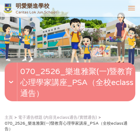
明愛樂進學校
T
Caritas Lok Jun School
o
g
g
l
e
n
a
v
070_2526_樂進雅聚(一)暨教育
i
g
心理學家講座_PSA（全校eclass
a
t
通告）
i
o
n
主頁
電子通告標題 (內容見eclass通告/實體通告)
070_2526_樂進雅聚(一)暨教育心理學家講座_PSA（全校eclass通
告）