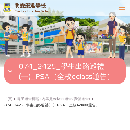
明愛樂進學校
T
Caritas Lok Jun School
o
g
g
l
e
n
a
v
074_2425_學生出路巡禮
i
g
(一)_PSA（全校eclass通告）
a
t
i
o
主頁
電子通告標題 (內容見eclass通告/實體通告)
n
074_2425_學生出路巡禮(一)_PSA（全校eclass通告）