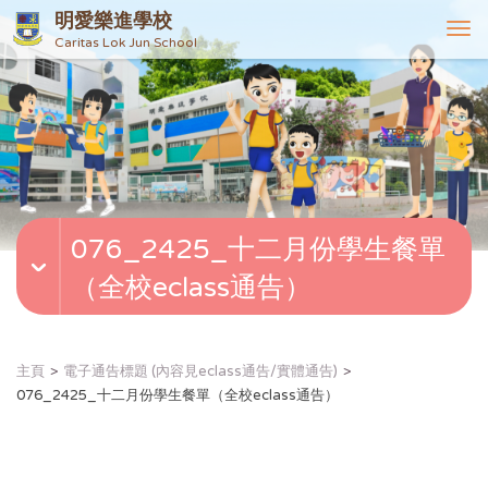
明愛樂進學校
T
Caritas Lok Jun School
o
g
g
l
e
n
a
v
076_2425_十二月份學生餐單
i
g
（全校eclass通告）
a
t
i
o
主頁
電子通告標題 (內容見eclass通告/實體通告)
n
076_2425_十二月份學生餐單（全校eclass通告）