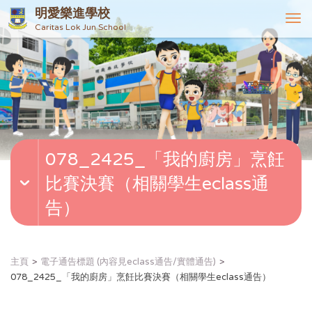
明愛樂進學校
T
Caritas Lok Jun School
o
g
g
l
e
n
a
v
078_2425_「我的廚房」烹飪
i
g
比賽決賽（相關學生eclass通
a
t
告）
i
o
n
主頁
電子通告標題 (內容見eclass通告/實體通告)
078_2425_「我的廚房」烹飪比賽決賽（相關學生eclass通告）