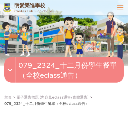
明愛樂進學校
T
Caritas Lok Jun School
o
g
g
l
e
n
a
v
079_2324_十二月份學生餐單
i
g
（全校eclass通告）
a
t
i
o
主頁
電子通告標題 (內容見eclass通告/實體通告)
n
079_2324_十二月份學生餐單（全校eclass通告）