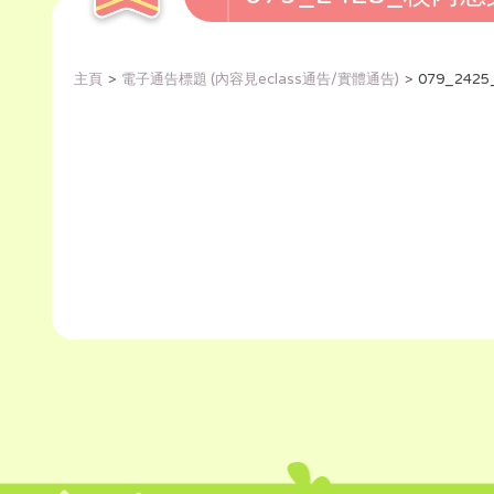
主頁
電子通告標題 (內容見eclass通告/實體通告)
079_24