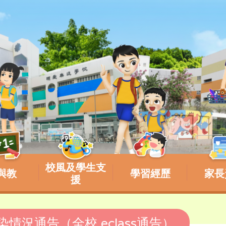
校風及學生支
與教
學習經歷
家長
援
感染情況通告（全校 eclass通告）