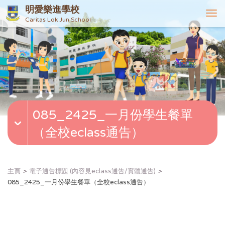
明愛樂進學校
T
Caritas Lok Jun School
o
g
g
l
e
n
a
v
085_2425_一月份學生餐單
i
g
（全校eclass通告）
a
t
i
o
主頁
電子通告標題 (內容見eclass通告/實體通告)
n
085_2425_一月份學生餐單（全校eclass通告）