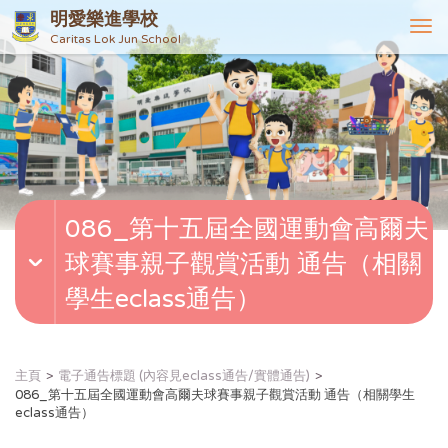
明愛樂進學校
T
Caritas Lok Jun School
o
g
g
l
e
n
a
v
086_第十五屆全國運動會高爾夫
i
g
球賽事親子觀賞活動 通告（相關
a
t
學生eclass通告）
i
o
n
主頁
電子通告標題 (內容見eclass通告/實體通告)
086_第十五屆全國運動會高爾夫球賽事親子觀賞活動 通告（相關學生
eclass通告）