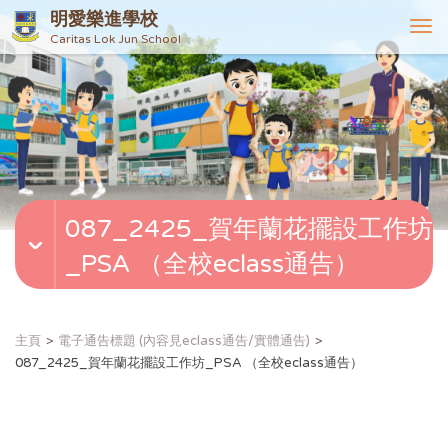
明愛樂進學校
T
Caritas Lok Jun School
o
g
g
l
e
n
a
v
087_2425_賀年蘭花擺設工作坊
i
g
_PSA （全校eclass通告）
a
t
i
o
主頁
電子通告標題 (內容見eclass通告/實體通告)
n
087_2425_賀年蘭花擺設工作坊_PSA （全校eclass通告）