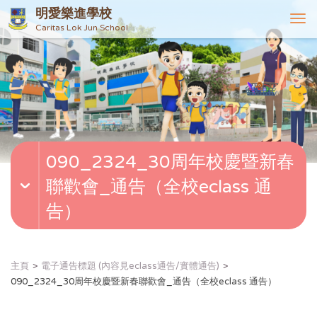
明愛樂進學校
T
Caritas Lok Jun School
o
g
g
l
e
n
a
v
090_2324_30周年校慶暨新春
i
g
聯歡會_通告（全校eclass 通
a
t
告）
i
o
n
主頁
電子通告標題 (內容見eclass通告/實體通告)
090_2324_30周年校慶暨新春聯歡會_通告（全校eclass 通告）