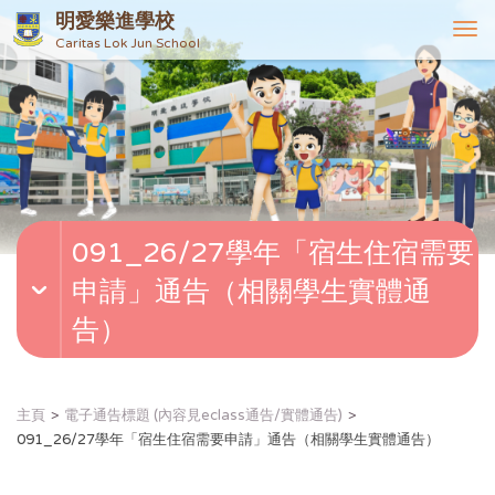
明愛樂進學校
T
Caritas Lok Jun School
o
g
g
l
e
n
a
v
091_26/27學年「宿生住宿需要
i
g
申請」通告（相關學生實體通
a
t
告）
i
o
n
主頁
電子通告標題 (內容見eclass通告/實體通告)
091_26/27學年「宿生住宿需要申請」通告（相關學生實體通告）