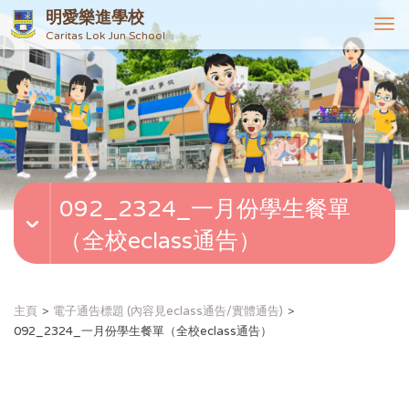
明愛樂進學校
T
Caritas Lok Jun School
o
g
g
l
e
n
a
v
092_2324_一月份學生餐單
i
g
（全校eclass通告）
a
t
i
o
主頁
電子通告標題 (內容見eclass通告/實體通告)
n
092_2324_一月份學生餐單（全校eclass通告）