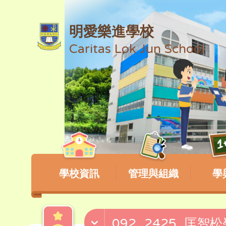
明愛樂進學校
Caritas Lok Jun School
學校資訊
管理與組織
學
092_2425_匡智