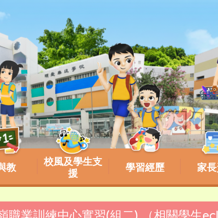
校風及學生支
與教
學習經歷
家長
援
松嶺職業訓練中心實習(組二) （相關學生ecl