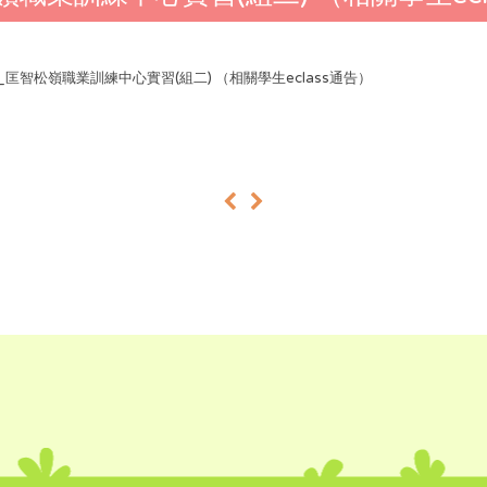
25_匡智松嶺職業訓練中心實習(組二) （相關學生eclass通告）
«
»