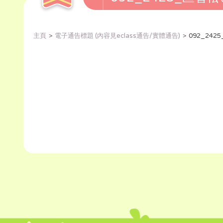
主頁
電子通告標題 (內容見eclass通告/實體通告)
092_24