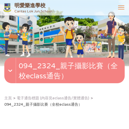
明愛樂進學校
T
Caritas Lok Jun School
o
g
g
l
e
n
a
v
094_2324_親子攝影比賽（全
i
g
校eclass通告）
a
t
i
o
主頁
電子通告標題 (內容見eclass通告/實體通告)
n
094_2324_親子攝影比賽（全校eclass通告）