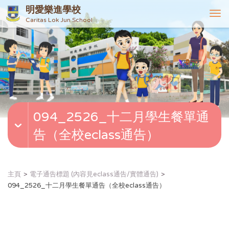
明愛樂進學校
T
Caritas Lok Jun School
o
g
g
l
e
n
a
v
094_2526_十二月學生餐單通
i
g
告（全校eclass通告）
a
t
i
o
主頁
電子通告標題 (內容見eclass通告/實體通告)
n
094_2526_十二月學生餐單通告（全校eclass通告）