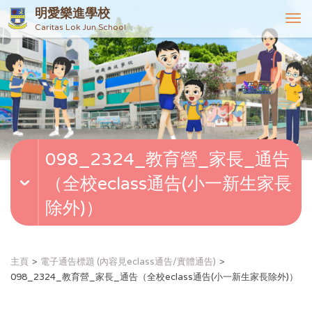
明愛樂進學校
T
Caritas Lok Jun School
o
g
g
l
e
n
a
v
098_2324_教育營_家長_通告
i
g
（全校eclass通告(小一新生家長
a
t
除外)）
i
o
n
主頁
電子通告標題 (內容見eclass通告/實體通告)
098_2324_教育營_家長_通告（全校eclass通告(小一新生家長除外)）