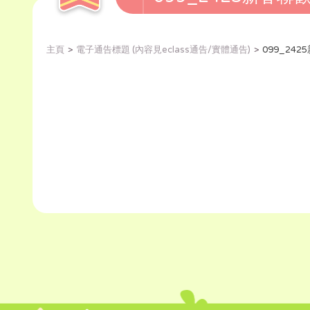
主頁
電子通告標題 (內容見eclass通告/實體通告)
099_24