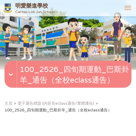
明愛樂進學校
T
Caritas Lok Jun School
o
g
g
l
e
n
a
v
100_2526_四旬期運動_巴斯卦
i
g
羊_通告（全校eclass通告）
a
t
i
o
主頁
電子通告標題 (內容見eclass通告/實體通告)
n
100_2526_四旬期運動_巴斯卦羊_通告（全校eclass通告）