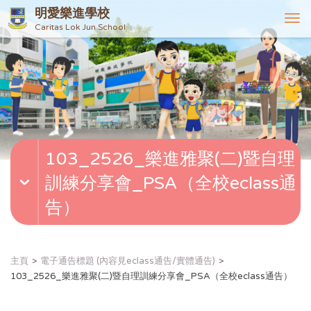
明愛樂進學校
T
Caritas Lok Jun School
o
g
g
l
e
n
a
v
103_2526_樂進雅聚(二)暨自理
i
g
訓練分享會_PSA（全校eclass通
a
t
告）
i
o
n
主頁
電子通告標題 (內容見eclass通告/實體通告)
103_2526_樂進雅聚(二)暨自理訓練分享會_PSA（全校eclass通告）