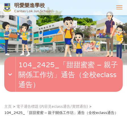
明愛樂進學校
T
Caritas Lok Jun School
o
g
g
l
e
n
a
v
104_2425_「甜甜蜜蜜 – 親子
i
g
關係工作坊」通告（全校eclass
a
t
通告）
i
o
n
主頁
電子通告標題 (內容見eclass通告/實體通告)
104_2425_「甜甜蜜蜜 – 親子關係工作坊」通告（全校eclass通告）