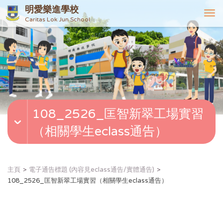
明愛樂進學校
T
Caritas Lok Jun School
o
g
g
l
e
n
a
v
108_2526_匡智新翠工場實習
i
g
（相關學生eclass通告）
a
t
i
o
主頁
電子通告標題 (內容見eclass通告/實體通告)
n
108_2526_匡智新翠工場實習（相關學生eclass通告）