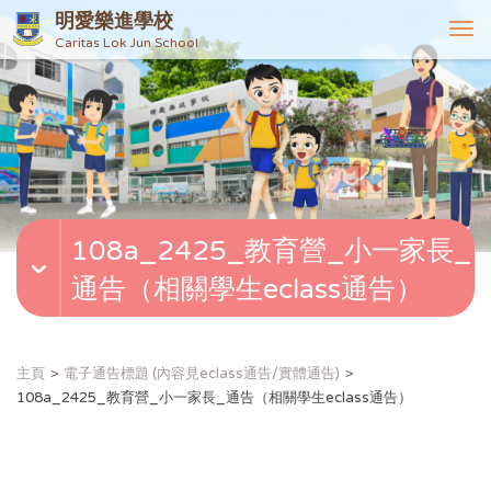
明愛樂進學校
T
Caritas Lok Jun School
o
g
g
l
e
n
a
v
108a_2425_教育營_小一家長_
i
g
通告（相關學生eclass通告）
a
t
i
o
主頁
電子通告標題 (內容見eclass通告/實體通告)
n
108a_2425_教育營_小一家長_通告（相關學生eclass通告）