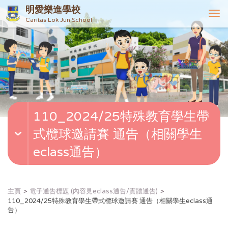
明愛樂進學校
T
Caritas Lok Jun School
o
g
g
l
e
n
a
v
110_2024/25特殊教育學生帶
i
g
式欖球邀請賽 通告（相關學生
a
t
eclass通告）
i
o
n
主頁
電子通告標題 (內容見eclass通告/實體通告)
110_2024/25特殊教育學生帶式欖球邀請賽 通告（相關學生eclass通
告）