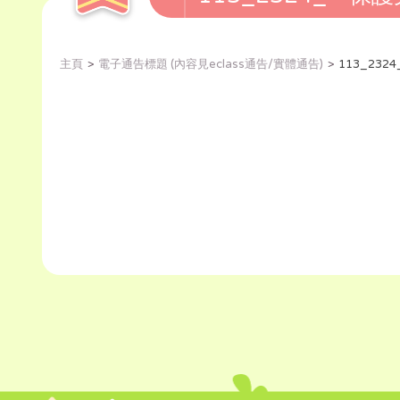
主頁
電子通告標題 (內容見eclass通告/實體通告)
113_23