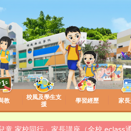
校風及學生支
與教
學習經歷
家長
援
護兒童 家校同行」家長講座（全校 eclass